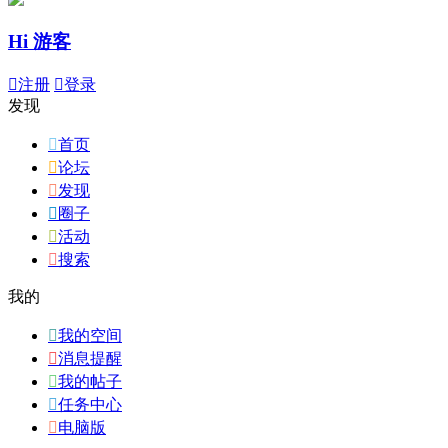
Hi 游客

注册

登录
发现

首页

论坛

发现

圈子

活动

搜索
我的

我的空间

消息提醒

我的帖子

任务中心

电脑版