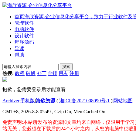
首页
海欣资源-企业信息化分享平台，致力于行业软件及
管理软件
电脑软件
设计软件
程序源码
导读
帮助
搜索
热搜:
教程
破解
补丁
金蝶
用友
注册
抱歉，您需要登录后才能查看
Archiver
|
手机版
|
海欣资源
(
湘ICP备2021008090号-1
)
|
网站地图
GMT+8, 2026-8-8 05:49
, Gzip On, MemCached On.
免责声明:本站所发布的资源和文章均来自网络，仅限用于学习
站无关，您必须在下载后的24个小时之内，从您的电脑中彻底