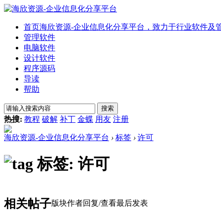
首页
海欣资源-企业信息化分享平台，致力于行业软件及
管理软件
电脑软件
设计软件
程序源码
导读
帮助
搜索
热搜:
教程
破解
补丁
金蝶
用友
注册
海欣资源-企业信息化分享平台
›
标签
›
许可
标签: 许可
相关帖子
版块
作者
回复/查看
最后发表