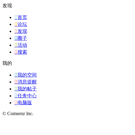
发现

首页

论坛

发现

圈子

活动

搜索
我的

我的空间

消息提醒

我的帖子

任务中心

电脑版
© Comsenz Inc.