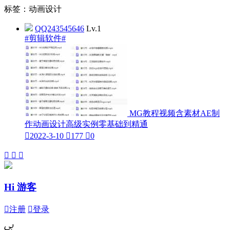
标签：动画设计
QQ243545646
Lv.1
#剪辑软件#
MG教程视频含素材AE制
作动画设计高级实例零基础到精通

2022-3-10

177

0



Hi 游客

注册

登录
ﰉ