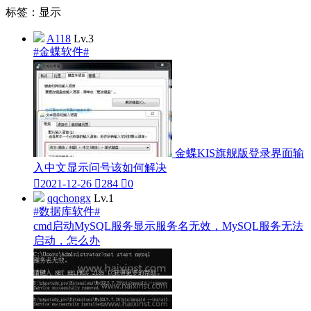
标签：显示
A118
Lv.3
#金蝶软件#
金蝶KIS旗舰版登录界面输
入中文显示问号该如何解决

2021-12-26

284

0
qqchongx
Lv.1
#数据库软件#
cmd启动MySQL服务显示服务名无效，MySQL服务无法
启动，怎么办