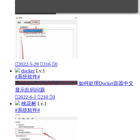

2022-5-29

316

0
docker
Lv.1
#系统软件#
如何处理Docker容器中文
显示乱码问题

2022-6-1

210

0
桃花树
Lv.1
#系统软件#