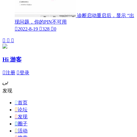
诊断启动重启后，显示 “出
现问题，你的PIN不可用

2022-8-19

328

0



Hi 游客

注册

登录
ﰉ
发现

首页

论坛

发现

圈子

活动