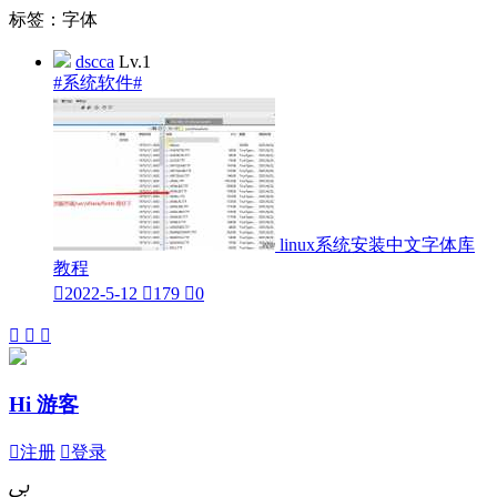
标签：字体
dscca
Lv.1
#系统软件#
linux系统安装中文字体库
教程

2022-5-12

179

0



Hi 游客

注册

登录
ﰉ