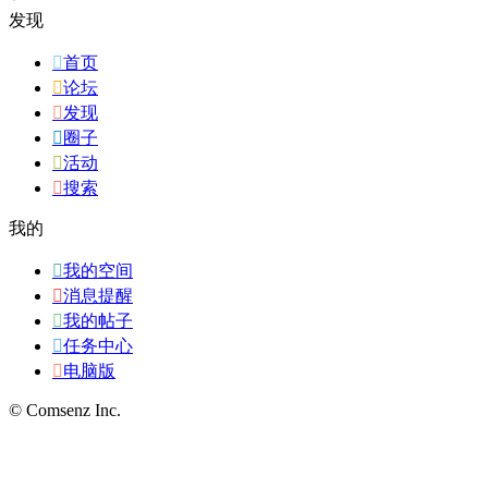
发现

首页

论坛

发现

圈子

活动

搜索
我的

我的空间

消息提醒

我的帖子

任务中心

电脑版
© Comsenz Inc.