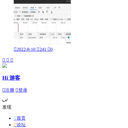

2022-8-10

241

0



Hi 游客

注册

登录
ﰉ
发现

首页

论坛