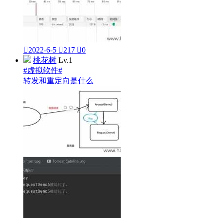

2022-6-5

217

0
桃花树
Lv.1
#虚拟软件#
转发和重定向是什么