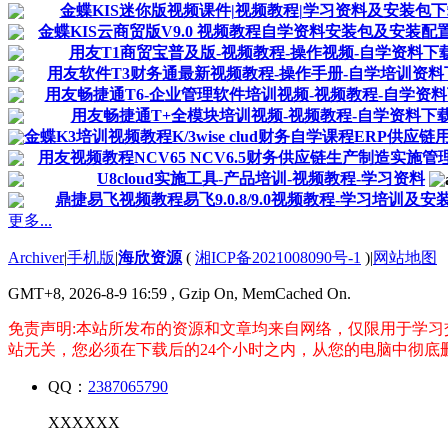
金蝶KIS迷你版视频课件|视频教程|学习资料及安装包
金蝶KIS云商贸版V9.0 视频教程自学资料安装包及安装配
用友T1商贸宝普及版-视频教程-操作视频-自学资料下
用友软件T3财务通最新视频教程-操作手册-自学培训资料
用友畅捷通T6-企业管理软件培训视频-视频教程-自学资
用友畅捷通T+全模块培训视频-视频教程-自学资料下
金蝶K3培训视频教程K/3wise clud财务自学课程ERP供应
用友视频教程NCV65 NCV6.5财务供应链生产制造实施管
U8cloud实施工具-产品培训-视频教程-学习资料
鼎捷易飞视频教程易飞9.0.8/9.0视频教程-学习培训及安
更多...
Archiver
|
手机版
|
海欣资源
(
湘ICP备2021008090号-1
)
|
网站地图
GMT+8, 2026-8-9 16:59
, Gzip On, MemCached On.
免责声明:本站所发布的资源和文章均来自网络，仅限用于学习
站无关，您必须在下载后的24个小时之内，从您的电脑中彻底
QQ：
2387065790
XXXXXX