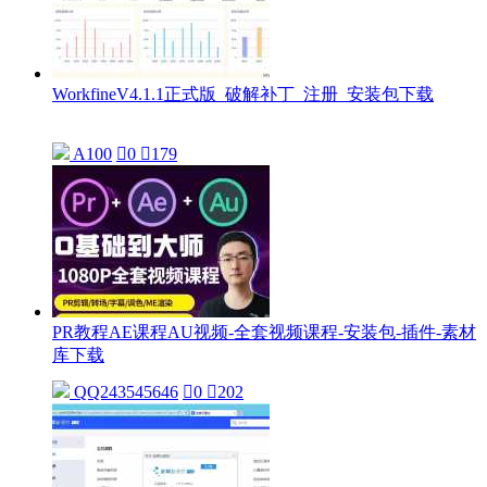
WorkfineV4.1.1正式版_破解补丁_注册_安装包下载
A100

0

179
PR教程AE课程AU视频-全套视频课程-安装包-插件-素材
库下载
QQ243545646

0

202