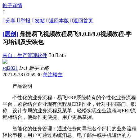
帖子详情



分享
举报

发帖

返回本版

返回首页
[原创]
鼎捷易飞视频教程易飞9.0.8/9.0视频教程-学
习培训及安装包
来自：
生产管理软件

0

245
sql2021
Lv.1 新手上路
2021-9-28 00:59:30
关注楼主
产品说明
个性化的业务流程：易飞ERP系统特有的个性化业务流程
平台，紧密结合企业现有流程及ERP作业，针对不同部门、职
称，设计专属的业务流程及菜单，轻松实现企业流程与ERP流
程相结合，使操作更便捷、用户更易掌握。
智能化的任务管理：通过任务向导把各个部门的业务流程
轻松串接，用户可通过系统消息、电子邮件或手机短信的方