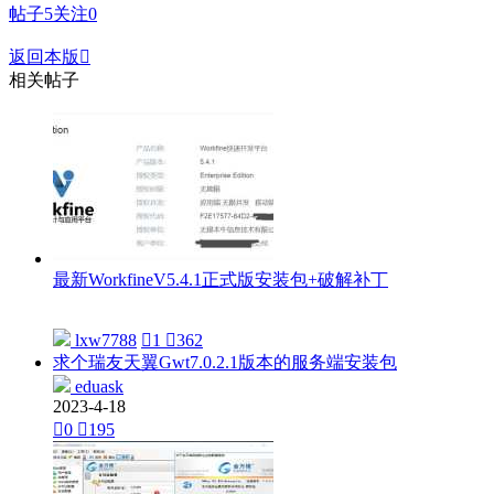
帖子
5
关注
0
返回本版

相关帖子
最新WorkfineV5.4.1正式版安装包+破解补丁
lxw7788

1

362
求个瑞友天翼Gwt7.0.2.1版本的服务端安装包
eduask
2023-4-18

0

195