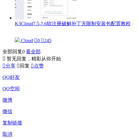
K3Cloud7.5-7.6软注册破解补丁无限制安装包配置教程
Cloud

0

245
全部回复
0
看全部

暂无回复，精彩从你开始

分享

回复

点赞
QQ好友
QQ空间
微博
微信
复制链接
取消