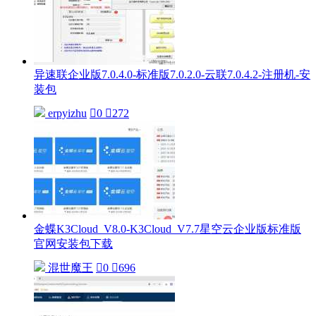
异速联企业版7.0.4.0-标准版7.0.2.0-云联7.0.4.2-注册机-安
装包
erpyizhu

0

272
金蝶K3Cloud_V8.0-K3Cloud_V7.7星空云企业版标准版
官网安装包下载
混世魔王

0

696