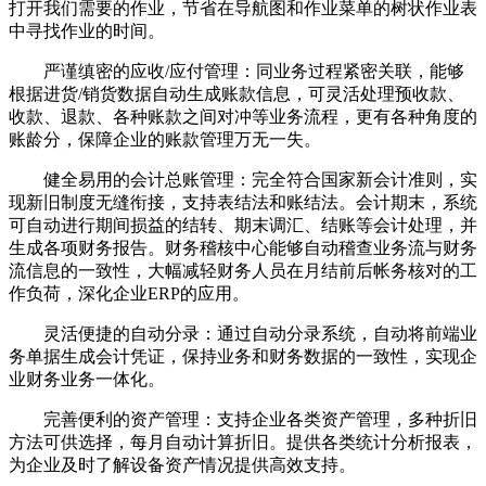
打开我们需要的作业，节省在导航图和作业菜单的树状作业表
中寻找作业的时间。
严谨缜密的应收/应付管理：同业务过程紧密关联，能够
根据进货/销货数据自动生成账款信息，可灵活处理预收款、
收款、退款、各种账款之间对冲等业务流程，更有各种角度的
账龄分，保障企业的账款管理万无一失。
健全易用的会计总账管理：完全符合国家新会计准则，实
现新旧制度无缝衔接，支持表结法和账结法。会计期末，系统
可自动进行期间损益的结转、期末调汇、结账等会计处理，并
生成各项财务报告。财务稽核中心能够自动稽查业务流与财务
流信息的一致性，大幅减轻财务人员在月结前后帐务核对的工
作负荷，深化企业ERP的应用。
灵活便捷的自动分录：通过自动分录系统，自动将前端业
务单据生成会计凭证，保持业务和财务数据的一致性，实现企
业财务业务一体化。
完善便利的资产管理：支持企业各类资产管理，多种折旧
方法可供选择，每月自动计算折旧。提供各类统计分析报表，
为企业及时了解设备资产情况提供高效支持。