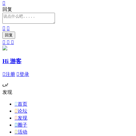

回复





Hi 游客

注册

登录
ﰉ
发现

首页

论坛

发现

圈子

活动