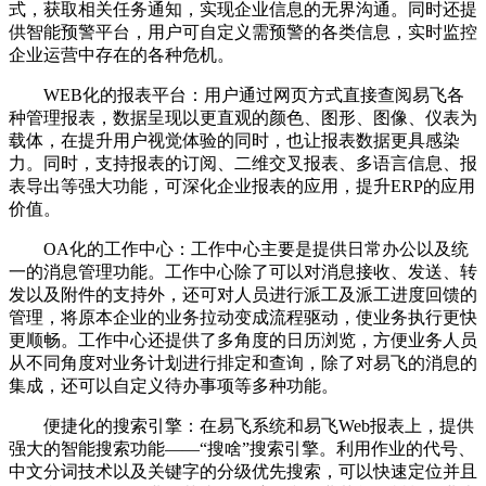
式，获取相关任务通知，实现企业信息的无界沟通。同时还提
供智能预警平台，用户可自定义需预警的各类信息，实时监控
企业运营中存在的各种危机。
WEB化的报表平台：用户通过网页方式直接查阅易飞各
种管理报表，数据呈现以更直观的颜色、图形、图像、仪表为
载体，在提升用户视觉体验的同时，也让报表数据更具感染
力。同时，支持报表的订阅、二维交叉报表、多语言信息、报
表导出等强大功能，可深化企业报表的应用，提升ERP的应用
价值。
OA化的工作中心：工作中心主要是提供日常办公以及统
一的消息管理功能。工作中心除了可以对消息接收、发送、转
发以及附件的支持外，还可对人员进行派工及派工进度回馈的
管理，将原本企业的业务拉动变成流程驱动，使业务执行更快
更顺畅。工作中心还提供了多角度的日历浏览，方便业务人员
从不同角度对业务计划进行排定和查询，除了对易飞的消息的
集成，还可以自定义待办事项等多种功能。
便捷化的搜索引擎：在易飞系统和易飞Web报表上，提供
强大的智能搜索功能——“搜啥”搜索引擎。利用作业的代号、
中文分词技术以及关键字的分级优先搜索，可以快速定位并且