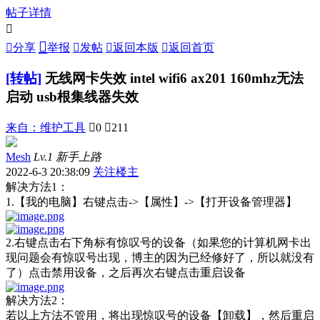
帖子详情



分享
举报

发帖

返回本版

返回首页
[转帖]
无线网卡失效 intel wifi6 ax201 160mhz无法
启动 usb根集线器失效
来自：
维护工具

0

211
Mesh
Lv.1 新手上路
2022-6-3 20:38:09
关注楼主
解决方法1：
1.【我的电脑】右键点击->【属性】->【打开设备管理器】
2.右键点击右下角标有惊叹号的设备（如果您的计算机网卡出
现问题会有惊叹号出现，博主的因为已经修好了，所以就没有
了）点击禁用设备，之后再次右键点击重启设备
解决方法2：
若以上方法不管用，将出现惊叹号的设备【卸载】，然后重启