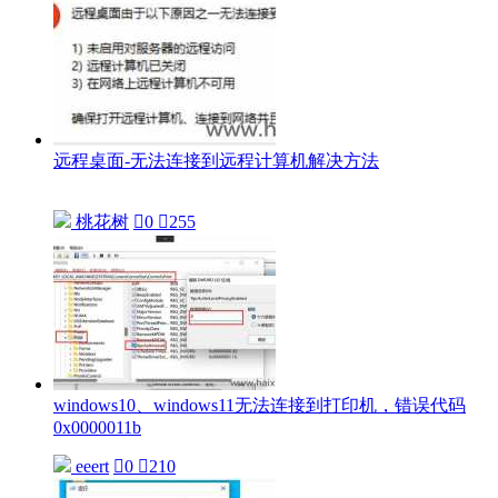
远程桌面-无法连接到远程计算机解决方法
桃花树

0

255
windows10、windows11无法连接到打印机，错误代码
0x0000011b
eeert

0

210