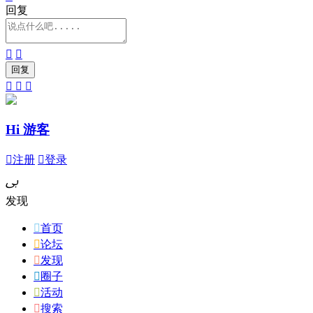
回复





Hi 游客

注册

登录
ﰉ
发现

首页

论坛

发现

圈子

活动

搜索