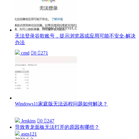
无法登录谷歌账号，提示浏览器或应用可能不安全-解决
办法
cmd

0

271
Windows11家庭版无法远程问题如何解决？
Jenkins

0

247
导致青龙面板无法打开的原因有哪些？
asqs121