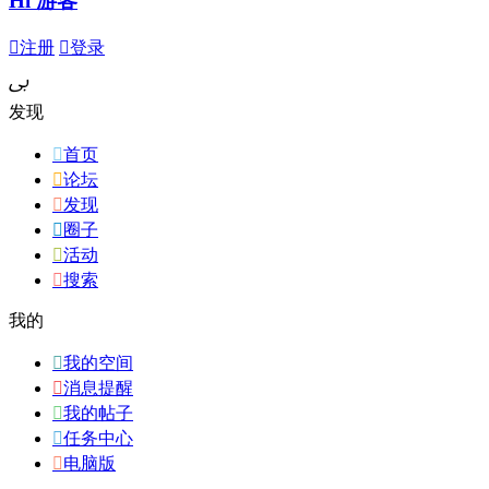
Hi 游客

注册

登录
ﰉ
发现

首页

论坛

发现

圈子

活动

搜索
我的

我的空间

消息提醒

我的帖子

任务中心

电脑版