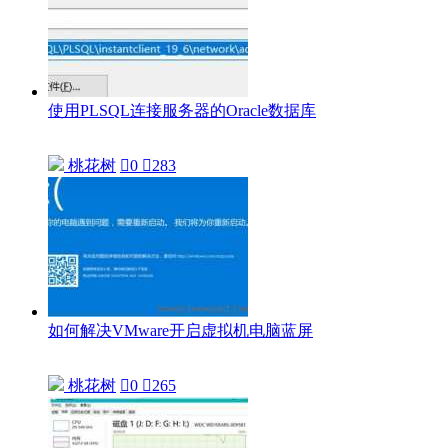
使用PLSQL连接服务器的Oracle数据库
桃花树

0

283
如何解决VMware开启虚拟机电脑蓝屏
桃花树

0

265