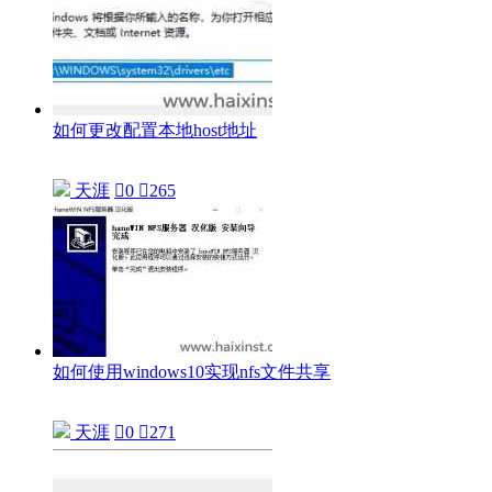
如何更改配置本地host地址
天涯

0

265
如何使用windows10实现nfs文件共享
天涯

0

271