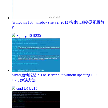
(windows 10、windows server 2012)搭建ftp服务器配置教
程
Spring

0

235
Mysql启动报错：The server quit without updating PID
file，解决方法
cmd

0

215