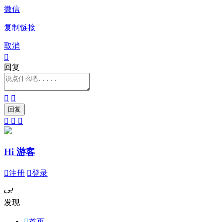
微信
复制链接
取消

回复





Hi 游客

注册

登录
ﰉ
发现

首页