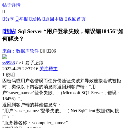
帖子详情



分享
举报

发帖

返回本版

返回首页
[转帖]
Sql Server “用户登录失败，错误编18456”如
何解决？
来自：
数据库软件

0

206
ss8988
Lv.1 新手上路
2022-4-25 22:37:16
关注楼主
1.说明
因密码或用户名错误而使身份验证失败并导致连接尝试被拒
时，类似以下内容的消息将返回到客户端：“用
户‘<user_name>’登录失败。 （Microsoft SQL Server，错误：
18456）”。
返回到客户端的其他信息有：
“用户‘<user_name>’登录失败。 （.Net SqlClient 数据访问接
口）”
“服务器名称：<computer_name>”