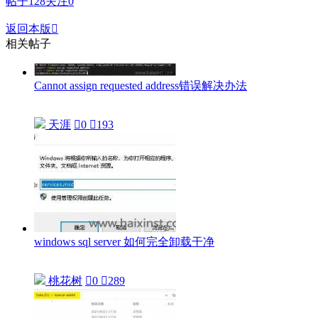
帖子
128
关注
0
返回本版

相关帖子
Cannot assign requested address错误解决办法
天涯

0

193
windows sql server 如何完全卸载干净
桃花树

0

289