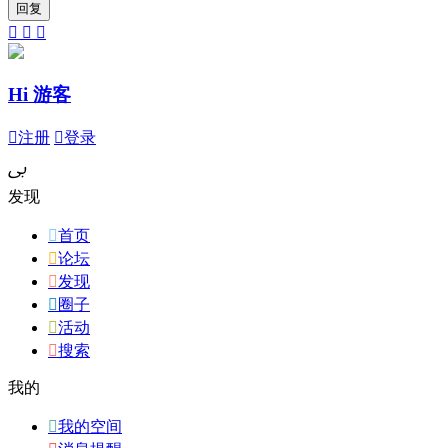



Hi 游客

注册

登录
ﰉ
发现

首页

论坛

发现

圈子

活动

搜索
我的

我的空间