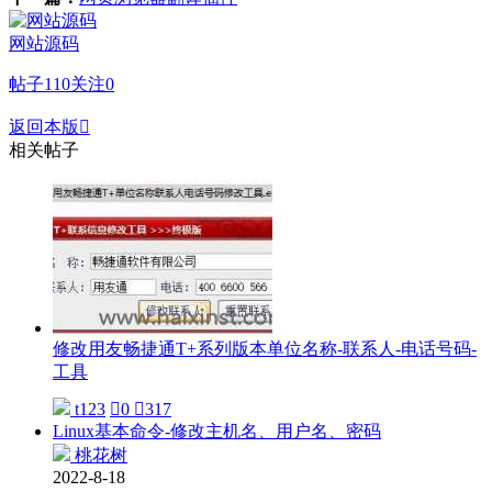
网站源码
帖子
110
关注
0
返回本版

相关帖子
修改用友畅捷通T+系列版本单位名称-联系人-电话号码-
工具
t123

0

317
Linux基本命令-修改主机名、用户名、密码
桃花树
2022-8-18