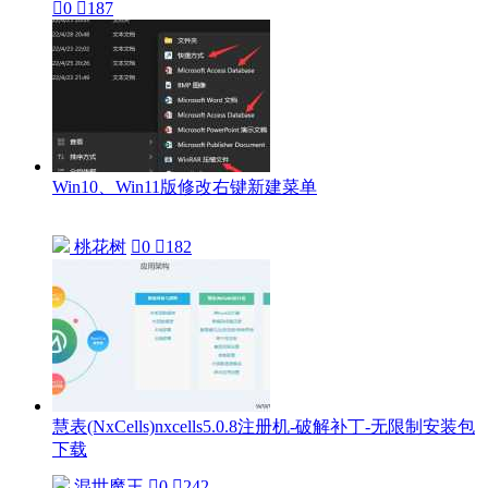

0

187
Win10、Win11版修改右键新建菜单
桃花树

0

182
慧表(NxCells)nxcells5.0.8注册机-破解补丁-无限制安装包
下载
混世魔王

0

242