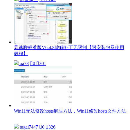
异速联标准版V6.4.8破解补丁无限制【附安装包及使用
教程】
oa78

0

301
Win11无法修改hosts解决方法，Win11修改hosts文件方法
tugai7447

0

326