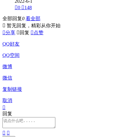
2022-6-1

0

148
全部回复
0
看全部

暂无回复，精彩从你开始

分享

回复

点赞
QQ好友
QQ空间
微博
微信
复制链接
取消

回复

