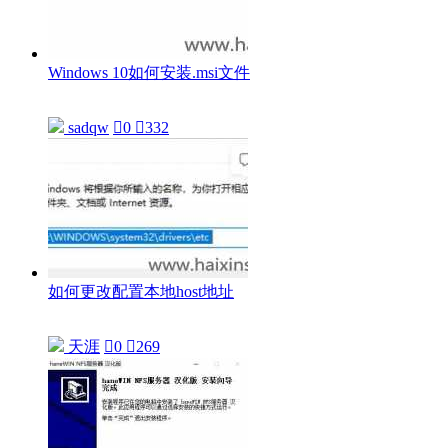
Windows 10如何安装.msi文件
sadqw

0

332
如何更改配置本地host地址
天涯

0

269