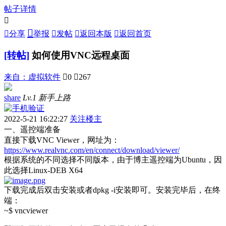
帖子详情



分享
举报

发帖

返回本版

返回首页
[转帖]
如何使用VNC远程桌面
来自：
虚拟软件

0

267
share
Lv.1 新手上路
2022-5-21 16:22:27
关注楼主
一、遥控端准备
直接下载VNC Viewer，网址为：
https://www.realvnc.com/en/connect/download/viewer/
根据系统的不同选择不同版本，由于博主遥控端为Ubuntu，因
此选择Linux-DEB X64
下载完成后双击安装或者dpkg -i安装即可。安装完毕后，在终
端：
~$ vncviewer