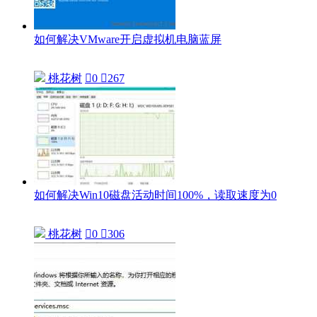
如何解决VMware开启虚拟机电脑蓝屏
桃花树

0

267
如何解决Win10磁盘活动时间100%，读取速度为0
桃花树

0

306