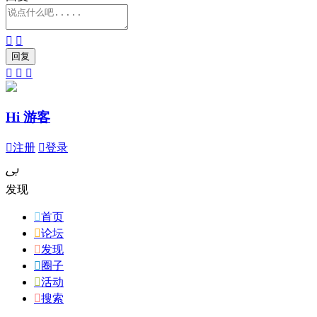





Hi 游客

注册

登录
ﰉ
发现

首页

论坛

发现

圈子

活动

搜索