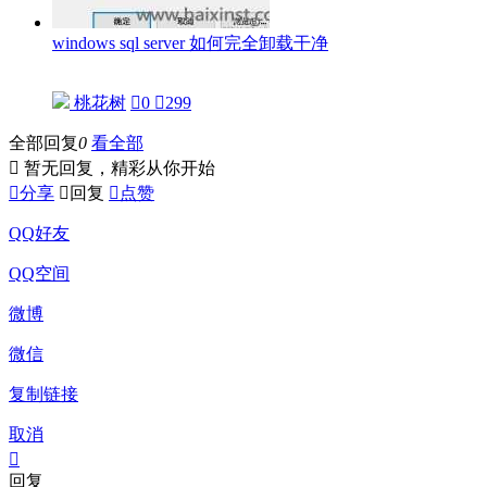
windows sql server 如何完全卸载干净
桃花树

0

299
全部回复
0
看全部

暂无回复，精彩从你开始

分享

回复

点赞
QQ好友
QQ空间
微博
微信
复制链接
取消

回复