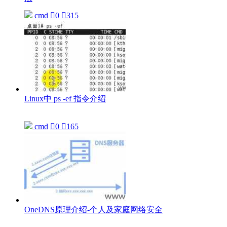
cmd

0

315
Linux中 ps -ef 指令介绍
cmd

0

165
OneDNS原理介绍-个人及家庭网络安全