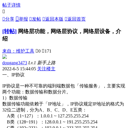
帖子详情



分享
举报

发帖

返回本版

返回首页
[转帖]
网络层功能，网络层协议，网络层设备，介
绍
来自：
维护工具

0

171
dougang3473
Lv.1 新手上路
2022-6-5 15:44:05
关注楼主
一、IP协议
IP协议是一种不可靠的端到端数据包「传输服务」，主要实现
两个功能：数据传输和数据分片。
1）数据传输
数据传输功能依赖于「IP地址」，IP协议规定IP地址的格式为
32位二进制，分为A、B、C、D、E五类：
A类（1~127）：1.0.0.1 ~ 127.255.255.254
B类（128~191）：128.0.0.1 ~ 191.255.255.254
C类（192~233）：192.0.0.1 ~ 233.255.255.254