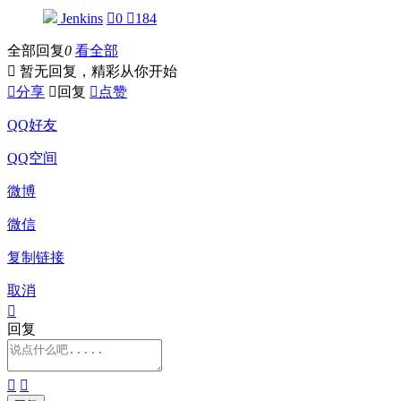
Jenkins

0

184
全部回复
0
看全部

暂无回复，精彩从你开始

分享

回复

点赞
QQ好友
QQ空间
微博
微信
复制链接
取消

回复

