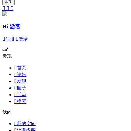



Hi 游客

注册

登录
ﰉ
发现

首页

论坛

发现

圈子

活动

搜索
我的

我的空间

消息提醒