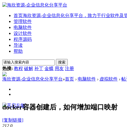
首页
海欣资源-企业信息化分享平台，致力于行业软件及
管理软件
电脑软件
设计软件
程序源码
导读
帮助
搜索
热搜:
教程
破解
补丁
金蝶
用友
注册
海欣资源-企业信息化分享平台
»
首页
›
电脑软件
›
虚拟软件
›
帖
docker容器创建后，如何增加端口映射
[复制链接]
212
0