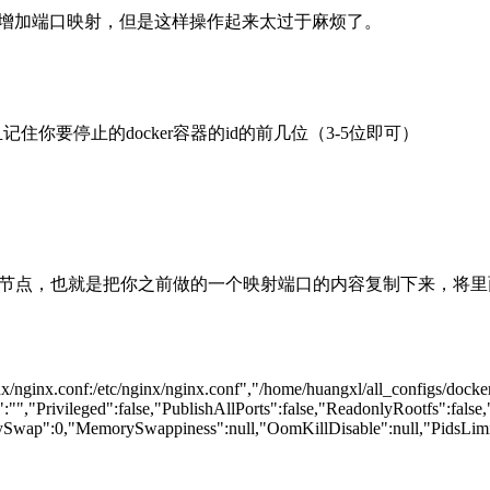
候增加端口映射，但是这样操作起来太过于麻烦了。
并且记住你要停止的docker容器的id的前几位（3-5位即可）
你之前做的一个映射端口的内容复制下来，将里面的端口号修改为你需要
g/nginx/nginx.conf:/etc/nginx/nginx.conf","/home/huangxl/all_confi
":"","Privileged":false,"PublishAllPorts":false,"ReadonlyRootfs"
"MemorySwappiness":null,"OomKillDisable":null,"PidsLimit":null,"Ul