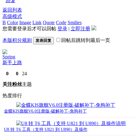
回复
返回列表
高级模式
B
Color
Image
Link
Quote
Code
Smilies
您需要登录后才可以回帖
登录
|
立即注册
本版积分规则
回帖后跳转到最后一页
发表回复
Spring
新手上路
0
0
24
关注
粉丝
主题
热度排行
金蝶KIS旗舰V6.0注册版-破解补丁-免狗补丁
U8 转 T6 工具（支持 U821 到 U890）及操作