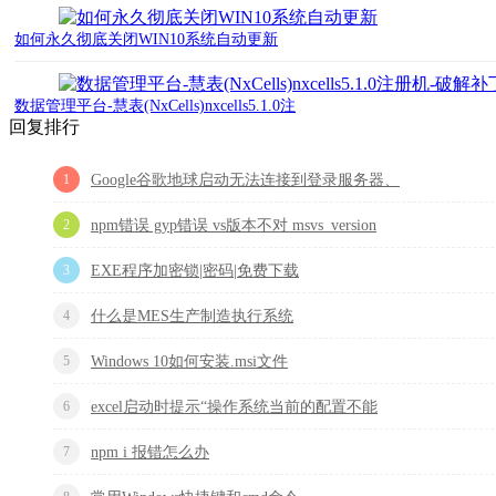
如何永久彻底关闭WIN10系统自动更新
数据管理平台-慧表(NxCells)nxcells5.1.0注
回复排行
1
Google谷歌地球启动无法连接到登录服务器、
2
npm错误 gyp错误 vs版本不对 msvs_version
3
EXE程序加密锁|密码|免费下载
4
什么是MES生产制造执行系统
5
Windows 10如何安装.msi文件
6
excel启动时提示“操作系统当前的配置不能
7
npm i 报错怎么办