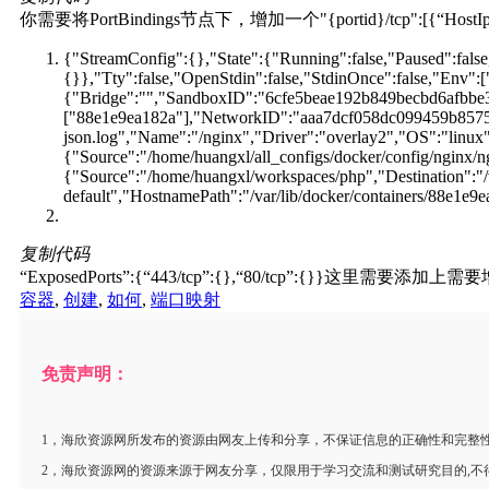
你需要将PortBindings节点下，增加一个"{portid}/tcp":[{“Host
{"StreamConfig":{},"State":{"Running":false,"Paused":fal
{}},"Tty":false,"OpenStdin":false,"StdinOnce":false,"Env
{"Bridge":"","SandboxID":"6cfe5beae192b849becbd6afbbe3
["88e1e9ea182a"],"NetworkID":"aaa7dcf058dc099459b8575fa
json.log","Name":"/nginx","Driver":"overlay2","OS":"linux"
{"Source":"/home/huangxl/all_configs/docker/config/nginx/n
{"Source":"/home/huangxl/workspaces/php","Destination":"
default","HostnamePath":"/var/lib/docker/containers/88e
复制代码
“ExposedPorts”:{“443/tcp”:{},“80/tcp”:{}}这里需要
容器
,
创建
,
如何
,
端口映射
免责声明：
1，海欣资源网所发布的资源由网友上传和分享，不保证信息的正确性和完整
2，海欣资源网的资源来源于网友分享，仅限用于学习交流和测试研究目的,