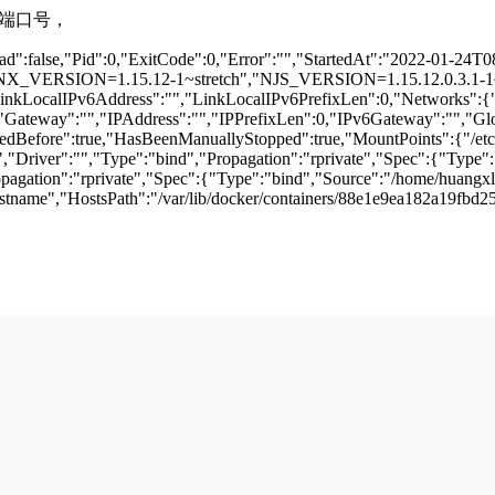
增加的端口号，
,"Dead":false,"Pid":0,"ExitCode":0,"Error":"","StartedAt":"2022-0
:/bin","NGINX_VERSION=1.15.12-1~stretch","NJS_VERSION=1.15.12.0.3
LocalIPv6Address":"","LinkLocalIPv6PrefixLen":0,"Networks":{"do
ay":"","IPAddress":"","IPPrefixLen":0,"IPv6Gateway":"","GlobalI
Before":true,"HasBeenManuallyStopped":true,"MountPoints":{"/etc/ngi
,"Driver":"","Type":"bind","Propagation":"rprivate","Spec":{"Type":
agation":"rprivate","Spec":{"Type":"bind","Source":"/home/huangxl
stname","HostsPath":"/var/lib/docker/containers/88e1e9ea182a19fb