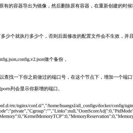
是将原有的容器导出为镜像，然后删除原有容器，在重新创建的时
r_id/name} 有多少个就执行多少个，否则后面修改的配置文件会不生效，
config.json,config.v2.json做个备份，
找一下你之前做过的端口号，在这个节点下，增加一个端口节点，也就是把
的ports列会显示你新增的端口。
conf.d:/etc/nginx/conf.d/","/home/huangxl/all_configs/docker/confi
Mode":"private","Cgroup":"","Links":null,"OomScoreAdj":0,"PidMode
Memory":0,"KernelMemoryTCP":0,"MemoryReservation":0,"MemorySwap":0,