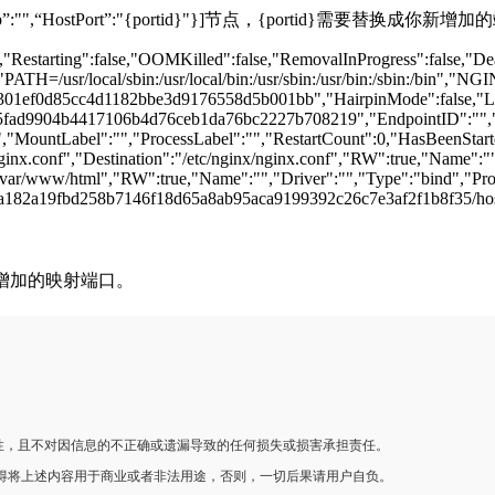
Ip”:"",“HostPort”:"{portid}"}]节点，{portid}需要替换成你新
se,"Restarting":false,"OOMKilled":false,"RemovalInProgress":false
":["PATH=/usr/local/sbin:/usr/local/bin:/usr/sbin:/usr/bin:/sbin
01ef0d85cc4d1182bbe3d9176558d5b001bb","HairpinMode":false,"Link
d9904b4417106b4d76ceb1da76bc2227b708219","EndpointID":"","Gatew
,"MountLabel":"","ProcessLabel":"","RestartCount":0,"HasBeenStarted
ginx.conf","Destination":"/etc/nginx/nginx.conf","RW":true,"Name":""
/var/www/html","RW":true,"Name":"","Driver":"","Type":"bind","Prop
1e9ea182a19fbd258b7146f18d65a8ab95aca9199392c26c7e3af2f1b8f35/ho
添加上需要增加的映射端口。
性，且不对因信息的不正确或遗漏导致的任何损失或损害承担责任。
不得将上述内容用于商业或者非法用途，否则，一切后果请用户自负。