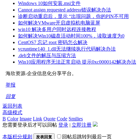
Windows 10如何安装.msi文件
Cannot assign requested address错误解决办法
诊断启动重启后，显示 “出现问题，你的PIN不可用
如何解决VMware开启虚拟机电脑蓝屏
win10 解决多用户同时远程连接教程
如何解决Win10磁盘活动时间100%，读取速度为0
CentOS7 忘记 root 密码怎么解决
vcruntime140_1.dll无法继续执行代码解决办法
.deb文件的解压与压缩方法
Win10应用程序无法正常启动 提示0xc0000142解决办法
海欣资源-企业信息化分享平台。
举报
回复
返回列表
高级模式
B
Color
Image
Link
Quote
Code
Smilies
您需要登录后才可以回帖
登录
|
立即注册
本版积分规则
回帖后跳转到最后一页
发表回复