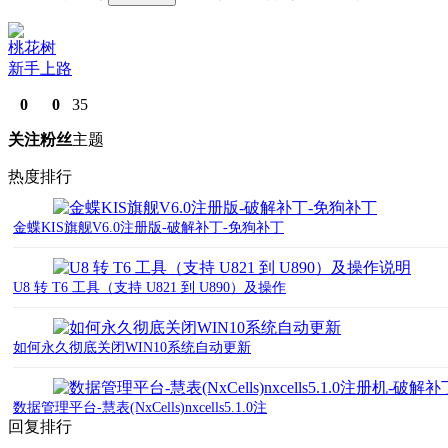
桃花树
新手上路
0
0
35
关注
粉丝
主题
热度排行
金蝶KIS旗舰V6.0注册版-破解补丁-免狗补丁
U8 转 T6 工具（支持 U821 到 U890）及操作
如何永久彻底关闭WIN10系统自动更新
数据管理平台-慧表(NxCells)nxcells5.1.0注
回复排行