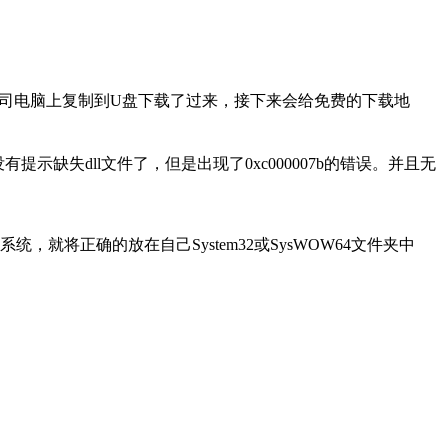
从公司电脑上复制到U盘下载了过来，接下来会给免费的下载地
有提示缺失dll文件了，但是出现了0xc000007b的错误。并且无
的系统，就将正确的放在自己System32或SysWOW64文件夹中