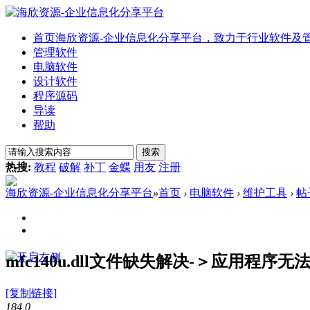
首页
海欣资源-企业信息化分享平台，致力于行业软件及
管理软件
电脑软件
设计软件
程序源码
导读
帮助
搜索
热搜:
教程
破解
补丁
金蝶
用友
注册
海欣资源-企业信息化分享平台
»
首页
›
电脑软件
›
维护工具
›
帖
mfc140u.dll文件缺失解决-＞应用程序无法
[复制链接]
184
0