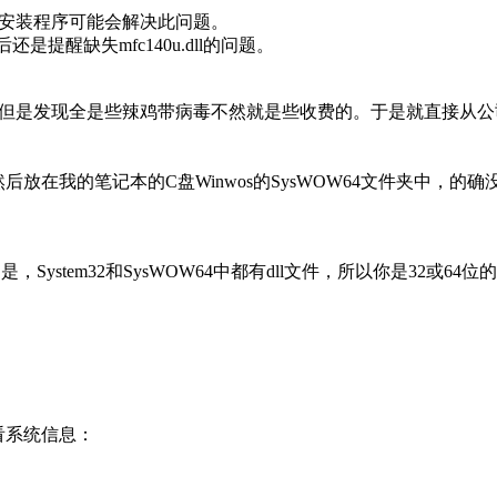
重新安装程序可能会解决此问题。
还是提醒缺失mfc140u.dll的问题。
l文件，但是发现全是些辣鸡带病毒不然就是些收费的。于是就直接
然后放在我的笔记本的C盘Winwos的SysWOW64文件夹中，的确没
System32和SysWOW64中都有dll文件，所以你是32或64位
查看系统信息：