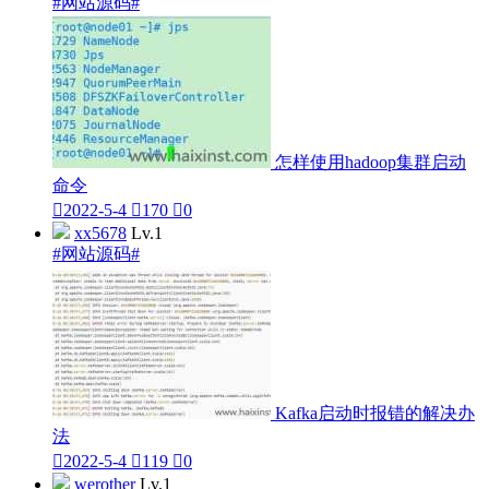
#网站源码#
怎样使用hadoop集群启动
命令

2022-5-4

170

0
xx5678
Lv.1
#网站源码#
Kafka启动时报错的解决办
法

2022-5-4

119

0
werother
Lv.1