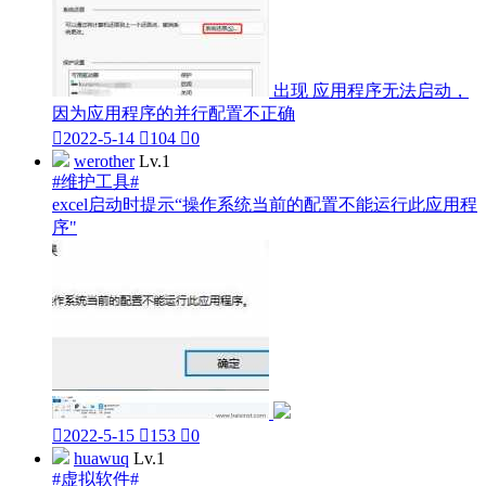
出现 应用程序无法启动，
因为应用程序的并行配置不正确

2022-5-14

104

0
werother
Lv.1
#维护工具#
excel启动时提示“操作系统当前的配置不能运行此应用程
序"

2022-5-15

153

0
huawuq
Lv.1
#虚拟软件#