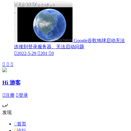
Google谷歌地球启动无法
连接到登录服务器、无法启动问题

2022-5-29

201

0



Hi 游客

注册

登录
ﰉ
发现

首页

论坛