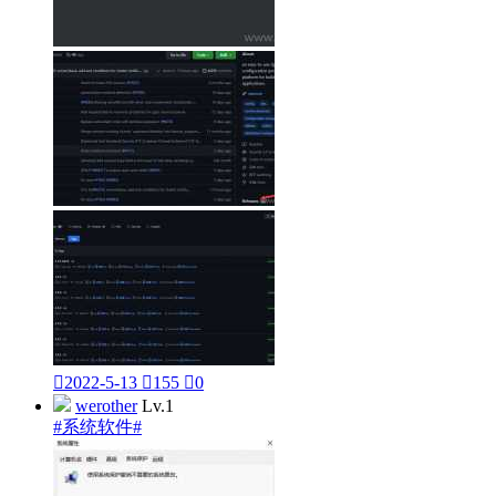

2022-5-13

155

0
werother
Lv.1
#系统软件#