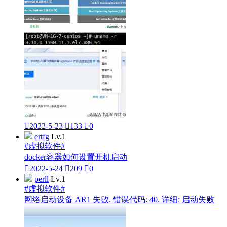

2022-5-23

133

0
ertfg
Lv.1
#虚拟软件#
docker容器如何设置开机启动

2022-5-24

209

0
perll
Lv.1
#虚拟软件#
网络启动设备 AR1 失败. 错误代码: 40. 详细: 启动失败