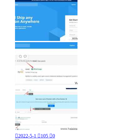

2022-5-1

105

0