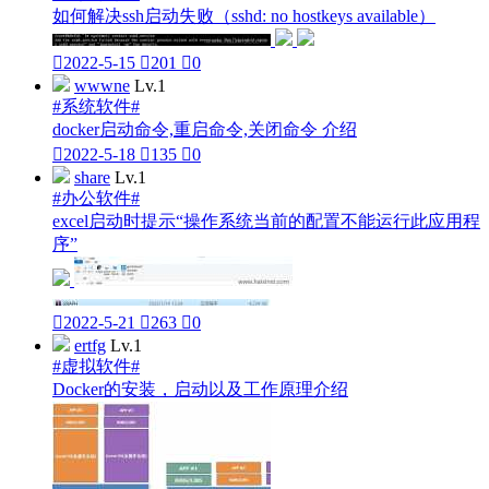
如何解决ssh启动失败（sshd: no hostkeys available）

2022-5-15

201

0
wwwne
Lv.1
#系统软件#
docker启动命令,重启命令,关闭命令 介绍

2022-5-18

135

0
share
Lv.1
#办公软件#
excel启动时提示“操作系统当前的配置不能运行此应用程
序”

2022-5-21

263

0
ertfg
Lv.1
#虚拟软件#
Docker的安装，启动以及工作原理介绍