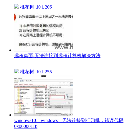
桃花树

0

206
远程桌面-无法连接到远程计算机解决方法
桃花树

0

255
windows10、windows11无法连接到打印机，错误代码
0x0000011b