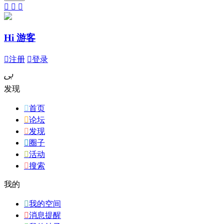



Hi 游客

注册

登录
ﰉ
发现

首页

论坛

发现

圈子

活动

搜索
我的

我的空间

消息提醒