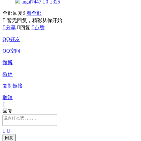
tugai7447

0

325
全部回复
0
看全部

暂无回复，精彩从你开始

分享

回复

点赞
QQ好友
QQ空间
微博
微信
复制链接
取消

回复

