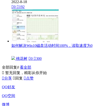
2022-8-18

0

192
如何解决Win10磁盘活动时间100%，读取速度为0
桃花树

0

300
全部回复
0
看全部

暂无回复，精彩从你开始

分享

回复

点赞
QQ好友
QQ空间
微博