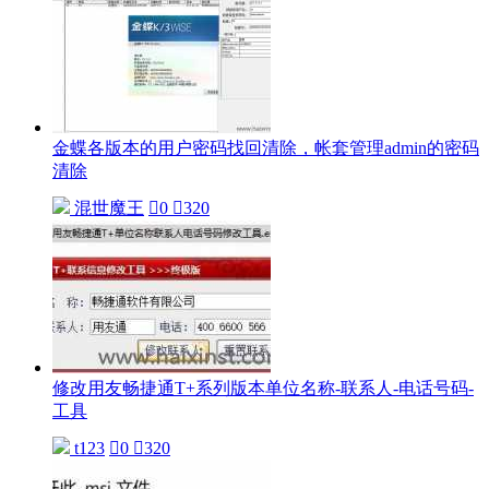
金蝶各版本的用户密码找回清除，帐套管理admin的密码
清除
混世魔王

0

320
修改用友畅捷通T+系列版本单位名称-联系人-电话号码-
工具
t123

0

320