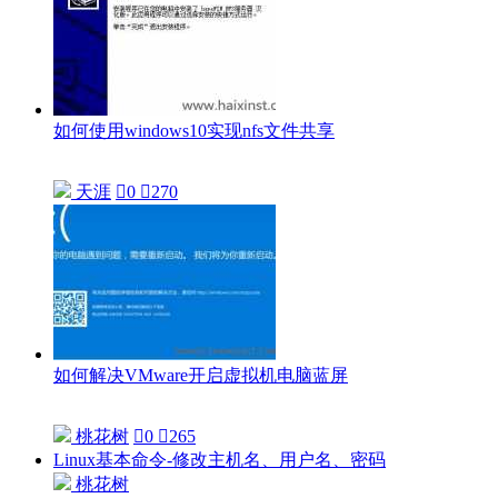
如何使用windows10实现nfs文件共享
天涯

0

270
如何解决VMware开启虚拟机电脑蓝屏
桃花树

0

265
Linux基本命令-修改主机名、用户名、密码
桃花树