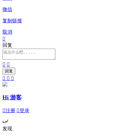
微信
复制链接
取消

回复





Hi 游客

注册

登录
ﰉ
发现