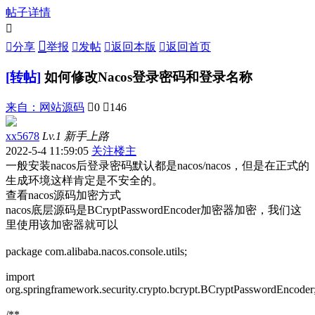
帖子详情



分享
举报

发帖

返回本版

返回首页
[转帖]
如何修改Nacos登录密码和登录名称
来自：
网站源码

0

146
xx5678
Lv.1 新手上路
2022-5-4 11:59:05
关注楼主
一般安装nacos后登录密码默认都是nacos/nacos，但是在正式的
生成环境这样肯定是不安全的。
查看nacos源码加密方式
nacos底层源码是BCryptPasswordEncoder加密器加密，我们这
里使用该加密器就可以
package com.alibaba.nacos.console.utils;
import
org.springframework.security.crypto.bcrypt.BCryptPasswordEncoder
/**