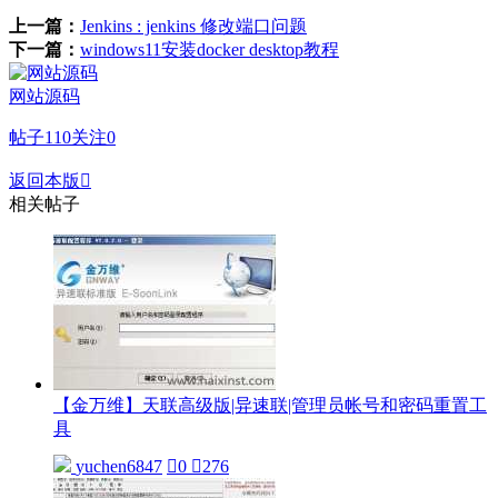
上一篇：
Jenkins : jenkins 修改端口问题
下一篇：
windows11安装docker desktop教程
网站源码
帖子
110
关注
0
返回本版

相关帖子
【金万维】天联高级版|异速联|管理员帐号和密码重置工
具
yuchen6847

0

276