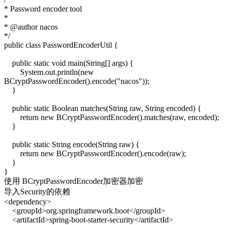
* Password encoder tool
*
* @author nacos
*/
public class PasswordEncoderUtil {
public static void main(String[] args) {
System.out.println(new
BCryptPasswordEncoder().encode("nacos"));
}
public static Boolean matches(String raw, String encoded) {
return new BCryptPasswordEncoder().matches(raw, encoded);
}
public static String encode(String raw) {
return new BCryptPasswordEncoder().encode(raw);
}
}
使用 BCryptPasswordEncoder加密器加密
导入Security的依赖
<dependency>
<groupId>org.springframework.boot</groupId>
<artifactId>spring-boot-starter-security</artifactId>